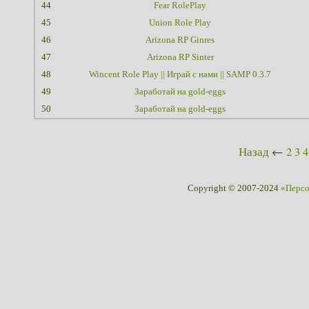
44
Fear RolePlay
45
Union Role Play
46
Arizona RP Ginres
47
Arizona RP Sinter
48
Wincent Role Play || Играй с нами || SAMP 0.3.7
49
Заработай на gold-eggs
50
Заработай на gold-eggs
Назад
←
2
3
4
Copyright © 2007-2024
«Перс