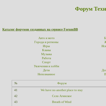
Форум Техн
Каталог форумов созданных на сервисе ForumBB
Авто и мото
Б
Города и регионы
Ж
Игры
Иск
Кланы
Музыка
Работа
Спорт
Увлечения и хобби
Дети
До
Непознанное
П
№
Форум
41
We have no another place to stay
42
Село Агинское
43
Breath of Wind